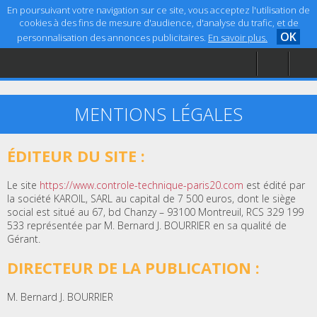
En poursuivant votre navigation sur ce site, vous acceptez l'utilisation de
cookies à des fins de mesure d'audience, d'analyse du trafic, et de
OK
personnalisation des annonces publicitaires.
En savoir plus.
Accueil
Aide
Mentions légales
MENTIONS LÉGALES
ÉDITEUR DU SITE :
Le site
https://www.controle-technique-paris20.com
est édité par
la société KAROIL, SARL au capital de 7 500 euros, dont le siège
social est situé au 67, bd Chanzy – 93100 Montreuil, RCS 329 199
533 représentée par M. Bernard J. BOURRIER en sa qualité de
Gérant.
DIRECTEUR DE LA PUBLICATION :
M. Bernard J. BOURRIER